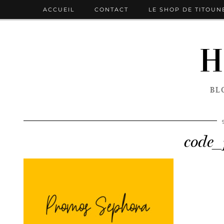
ACCUEIL
CONTACT
LE SHOP DE TITOUN
H
BL
code_