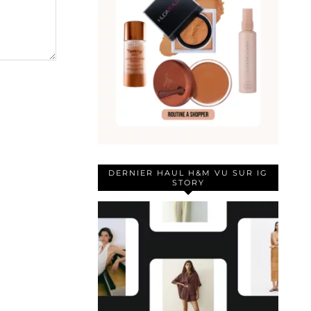
DERNIER HAUL H&M VU SUR IG
STORY