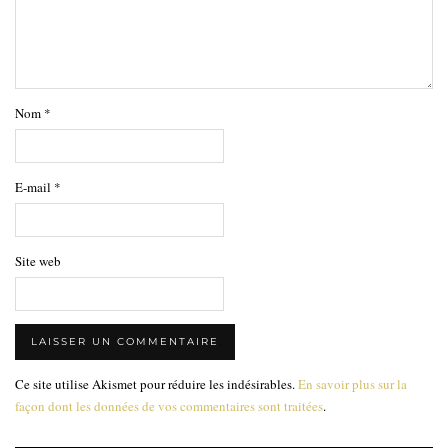
Nom
*
E-mail
*
Site web
Ce site utilise Akismet pour réduire les indésirables.
En savoir plus sur la
façon dont les données de vos commentaires sont traitées
.