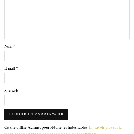
Nom
*
E-mail
*
Site web
Ce site utilise Akismet pour réduire les indésirables.
En savoir plus sur la
façon dont les données de vos commentaires sont traitées
.